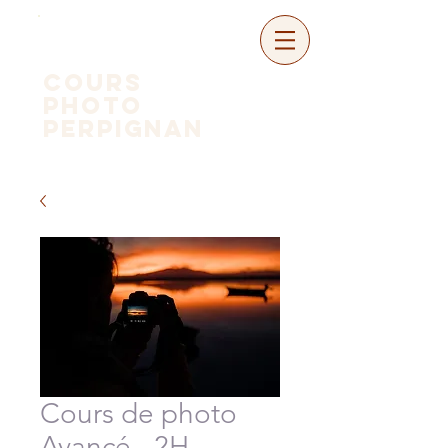
COURS
PHOTo
perpignan
Cours de photo
Avancé - 2H -