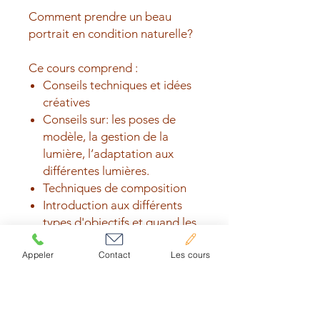
Comment prendre un beau
portrait en condition naturelle?
Ce cours comprend :
Conseils techniques et idées
créatives
Conseils sur: les poses de
modèle, la gestion de la
lumière, l’adaptation aux
différentes lumières.
Techniques de composition
Introduction aux différents
types d'objectifs et quand les
utiliser
Appeler
Contact
Les cours
Des réponses aux questions:
Q'est-ce que le "bokeh" et
comment le réaliser?
Comment mettre à l'aise le