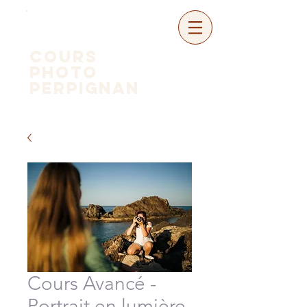
COURS
PHOTo
perpignan
Cours Avancé -
Portrait en lumière